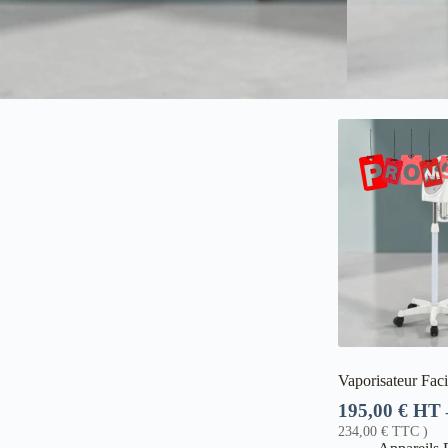
Vaporisateur Fa
195,00
€
HT
234,00
€
TTC )