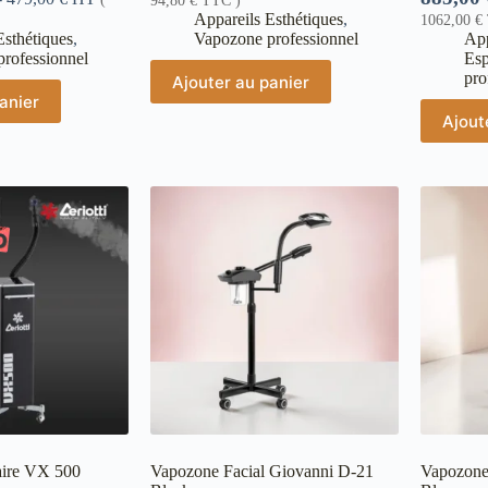
94,80
€
TTC )
Appareils Esthétiques
,
1062,00
€
Esthétiques
,
Vapozone professionnel
App
rofessionnel
Es
pro
Ajouter au panier
anier
Ajout
aire VX 500
Vapozone Facial Giovanni D-21
Vapozone