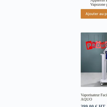
Appareils 
Vapozone p
Ajouter au p
Vaporisateur Fac
AQUO
399,00
€
HT