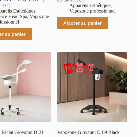
834,00
€
TTC )
Appareils Esthétiques
,
TTC )
areils Esthétiques
,
Vapozone professionnel
pace Head Spa
,
Vapozone
fessionnel
Ajouter au panier
er au panier
 Facial Giovanni D-21
Vapozone Giovanni D-09 Black