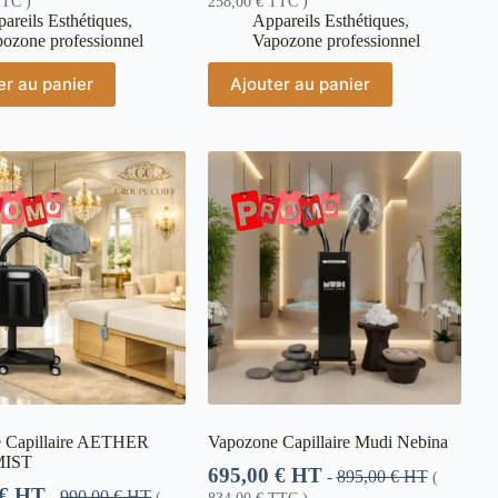
TC )
258,00
€
TTC )
areils Esthétiques
,
Appareils Esthétiques
,
ozone professionnel
Vapozone professionnel
er au panier
Ajouter au panier
 Capillaire AETHER
Vapozone Capillaire Mudi Nebina
IST
695,00
€
HT
-
895,00
€
HT
(
€
HT
-
990,00
€
HT
(