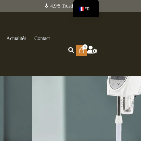
🌟 4,9/5 Trustindex
FR
EN
Actualités
Contact
0