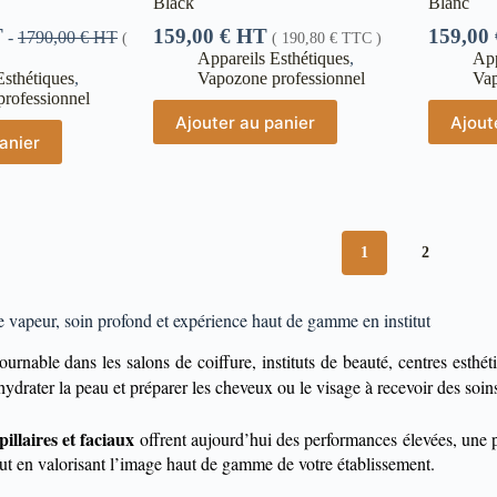
Black
Blanc
T
159,00
€
HT
159,00
-
1790,00
€
HT
(
(
190,80
€
TTC )
Appareils Esthétiques
,
App
Esthétiques
,
Vapozone professionnel
Vap
rofessionnel
Ajouter au panier
Ajout
anier
1
2
ie vapeur, soin profond et expérience haut de gamme en institut
rnable dans les salons de coiffure, instituts de beauté, centres esthét
 hydrater la peau et préparer les cheveux ou le visage à recevoir des soi
illaires et faciaux
offrent aujourd’hui des performances élevées, une p
tout en valorisant l’image haut de gamme de votre établissement.