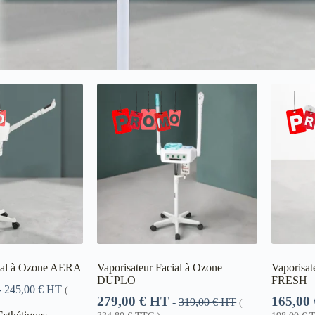
cial à Ozone AERA
Vaporisateur Facial à Ozone
Vaporisat
DUPLO
FRESH
-
245,00
€
HT
(
279,00
€
HT
165,00
-
319,00
€
HT
(