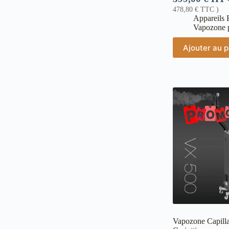
478,80
€
TTC )
Appareils 
Vapozone p
Ajouter au p
Vapozone Capill