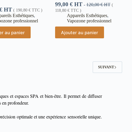
99,00
€
HT
-
120,00
€
HT
(
€
HT
(
190,80
€
TTC )
118,80
€
TTC )
areils Esthétiques
,
Appareils Esthétiques
,
ozone professionnel
Vapozone professionnel
er au panier
Ajouter au panier
SUIVANT
iques et espaces SPA et bien-être. Il permet de diffuser
ns en profondeur.
récision optimale et une expérience sensorielle unique.