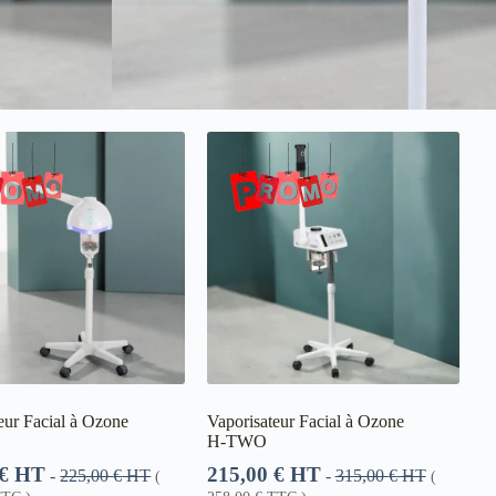
eur Facial à Ozone
Vaporisateur Facial à Ozone
H‑TWO
€
HT
215,00
€
HT
-
225,00
€
HT
-
315,00
€
HT
(
(