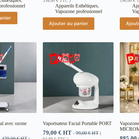
Esthétiques
,
334,80
€
TTC )
198,00
€
T
rofessionnel
Appareils Esthétiques
,
App
Vapozone professionnel
Vap
anier
Ajouter au panier
Ajout
ial avec ozone
Vaporisateur Facial Portable PORT
Vapozone
MICROM
79,00
€
HT
-
99,00
€
HT
(
885,00
-
479,00
€
HT
(