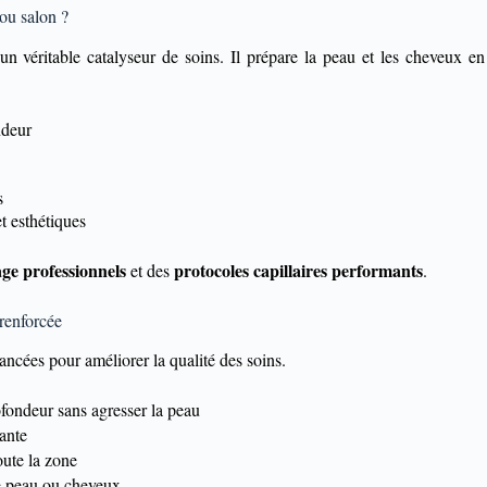
 ou salon ?
 véritable catalyseur de soins. Il prépare la peau et les cheveux en 
ndeur
s
et esthétiques
age professionnels
protocoles capillaires performants
et des
.
 renforcée
ncées pour améliorer la qualité des soins.
fondeur sans agresser la peau
iante
oute la zone
e peau ou cheveux