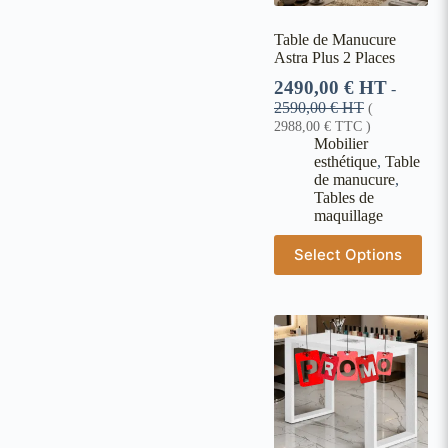
Table de Manucure
Astra Plus 2 Places
2490,00
€
HT
-
2590,00
€
HT
(
2988,00
€
TTC )
Mobilier
esthétique
,
Table
de manucure
,
Tables de
maquillage
Select Options