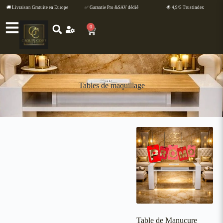
🚚 Livraison Gratuite en Europe
✅ Garantie Pro &SAV dédié
🌟 4,9/5 Trustindex
0
Tables de maquillage
Table de Manucure