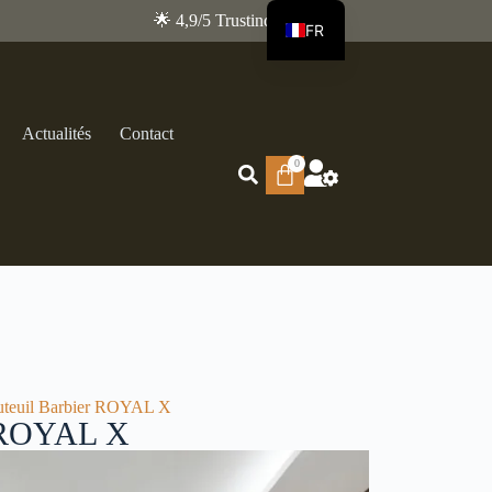
🌟 4,9/5 Trustindex
FR
EN
Actualités
Contact
0
uteuil Barbier ROYAL X
r ROYAL X