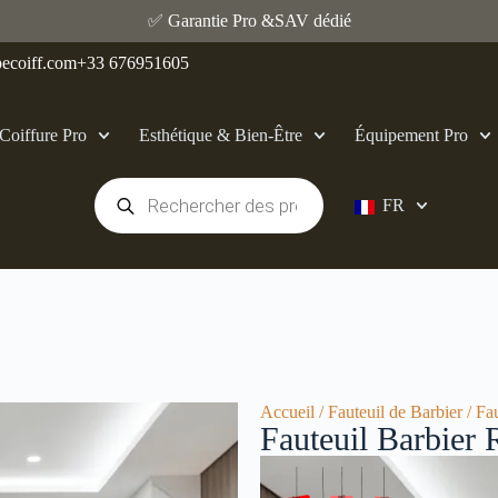
✅ Garantie Pro &SAV dédié
ecoiff.com
+33 676951605
Coiffure Pro
Esthétique & Bien‑Être
Équipement Pro
FR
Accueil
/
Fauteuil de Barbier
/ Fa
Fauteuil Barbie