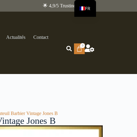
🌟 4,9/5 Trustindex
FR
EN
Actualités
Contact
0
uteuil Barbier Vintage Jones B
Vintage Jones B