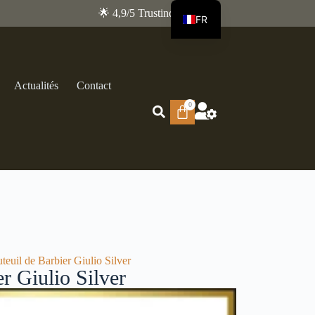
🌟 4,9/5 Trustindex
FR
EN
Actualités
Contact
0
teuil de Barbier Giulio Silver
er Giulio Silver