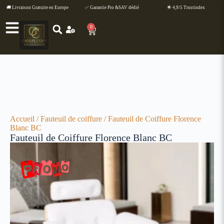
🚚 Livraison Gratuite en Europe
✅ Garantie Pro &SAV dédié
🌟 4,9/5 Trustindex
0
Accueil
/
Fauteuil de coiffure
/ Fauteuil de Coiffure Florence
Blanc BC
Fauteuil de Coiffure Florence Blanc BC