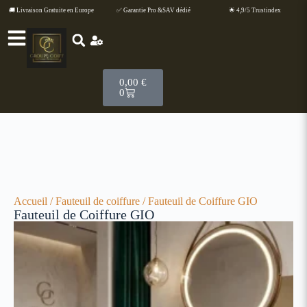
🚚 Livraison Gratuite en Europe
✅ Garantie Pro &SAV dédié
🌟 4,9/5 Trustindex
0,00
€
0
Accueil
/
Fauteuil de coiffure
/ Fauteuil de Coiffure GIO
Fauteuil de Coiffure GIO