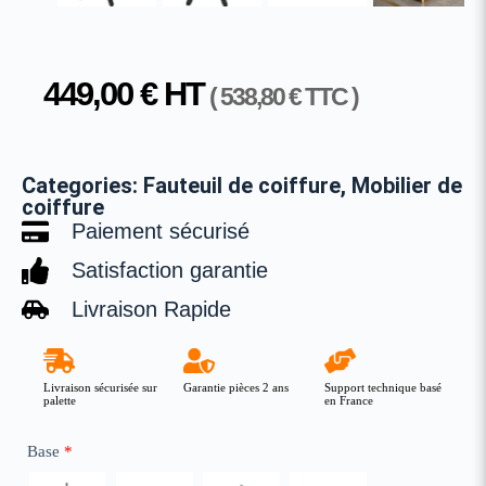
449,00
€
HT
(
538,80
€
TTC )
Categories:
Fauteuil de coiffure
,
Mobilier de
coiffure
Paiement sécurisé
Satisfaction garantie
Livraison Rapide
Livraison sécurisée sur
Garantie pièces 2 ans
Support technique basé
palette
en France
Base
*