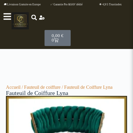
🚚 Livraison Gratuite en Europe
✅ Garantie Pro &SAV dédié
🌟 4,9/5 Trustindex
0,00
€
0
Accueil
/
Fauteuil de coiffure
/ Fauteuil de Coiffure Lyna
Fauteuil de Coiffure Lyna