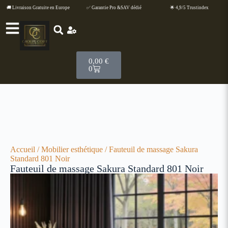
🚚 Livraison Gratuite en Europe
✅ Garantie Pro &SAV dédié
🌟 4,9/5 Trustindex
0,00
€
0
Accueil
/
Mobilier esthétique
/ Fauteuil de massage Sakura
Standard 801 Noir
Fauteuil de massage Sakura Standard 801 Noir