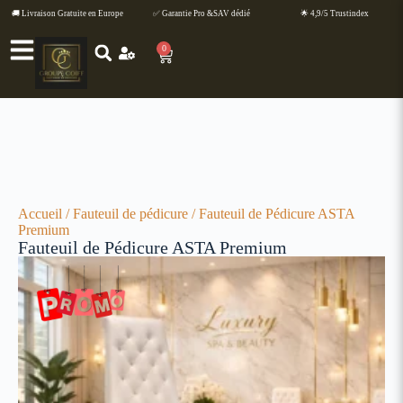
🚚 Livraison Gratuite en Europe
✅ Garantie Pro &SAV dédié
🌟 4,9/5 Trustindex
0
Accueil
/
Fauteuil de pédicure
/ Fauteuil de Pédicure ASTA
Premium
Fauteuil de Pédicure ASTA Premium