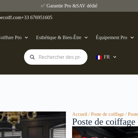
✅ Garantie Pro &SAV dédié
ecoiff.com
+33 676951605
oiffure Pro
Esthétique & Bien‑Être
Équipement Pro
FR
Accueil
/
Poste de coiffage
/ Poste
Poste de coiffage