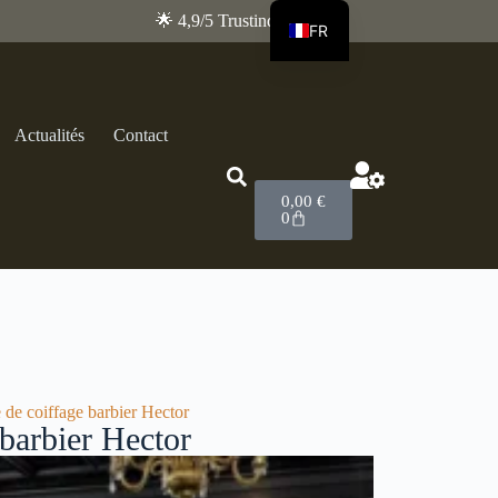
🌟 4,9/5 Trustindex
FR
EN
Actualités
Contact
0,00
€
0
 de coiffage barbier Hector
 barbier Hector