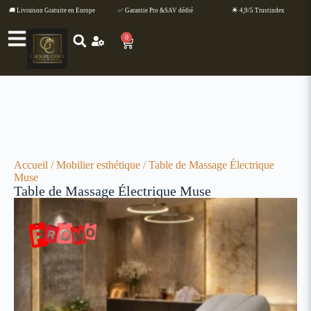
🚚 Livraison Gratuite en Europe
✅ Garantie Pro &SAV dédié
🌟 4,9/5 Trustindex
0
Accueil
/
Mobilier esthétique
/ Table de Massage Électrique
Muse
Table de Massage Électrique Muse