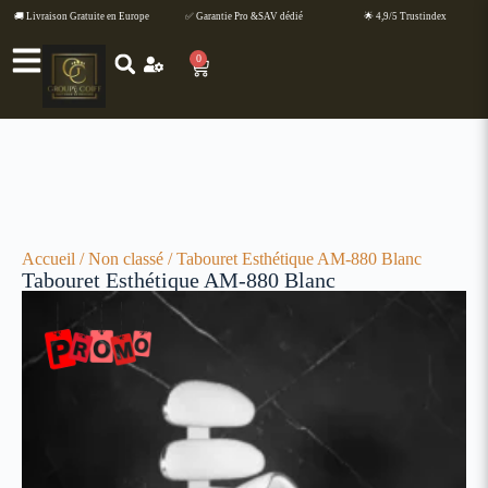
🚚 Livraison Gratuite en Europe
✅ Garantie Pro &SAV dédié
🌟 4,9/5 Trustindex
0
Accueil
/
Non classé
/ Tabouret Esthétique AM-880 Blanc
Tabouret Esthétique AM-880 Blanc