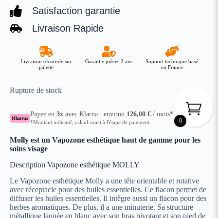
Satisfaction garantie
Livraison Rapide
Livraison sécurisée sur
Garantie pièces 2 ans
Support technique basé
palette
en France
Rupture de stock
Payez en
3x
avec Klarna : environ
126,00
€
/ mois*.
0
*Montant indicatif, calcul exact à l'étape de paiement.
Molly est un Vapozone esthétique haut de gamme pour les
soins visage
Description Vapozone esthétique MOLLY
Le Vapozone esthétique Molly a une tête orientable et rotative
avec réceptacle pour des huiles essentielles. Ce flacon permet de
diffuser les huiles essentielles. Il intègre aussi un flacon pour des
herbes aromatiques. De plus, il a une minuterie. Sa structure
métallique laquée en blanc avec son bras pivotant et son pied de