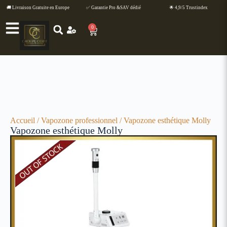
🚚 Livraison Gratuite en Europe
✅ Garantie Pro &SAV dédié
🌟 4,9/5 Trustindex
0
Accueil
/
Vapozone professionnel
/ Vapozone esthétique Molly
Vapozone esthétique Molly