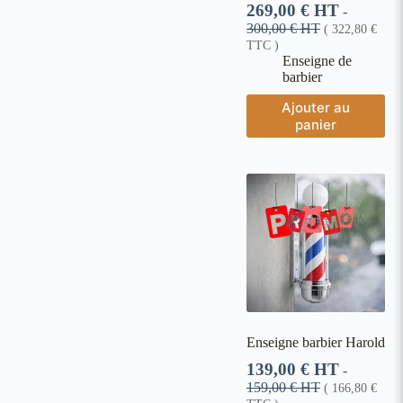
269,00
€
HT
-
300,00
€
HT
(
322,80
€
TTC )
Enseigne de
barbier
Ajouter au
panier
Enseigne barbier Harold
139,00
€
HT
-
159,00
€
HT
(
166,80
€