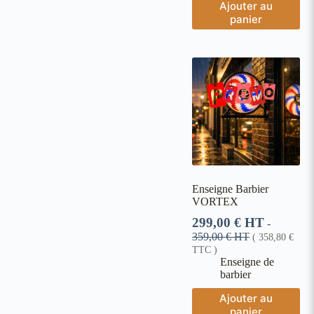
Ajouter au
panier
Enseigne Barbier
VORTEX
299,00
€
HT
-
359,00
€
HT
(
358,80
€
TTC )
Enseigne de
barbier
Ajouter au
panier