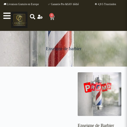
🚚 Livraison Gratuite en Europe
✅ Garantie Pro &SAV dédié
🌟 4,9/5 Trustindex
0
Enseigne de barbier
Enseigne de Barbier