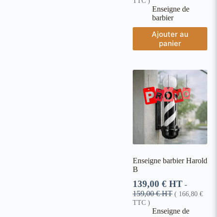
TTC )
Enseigne de
barbier
Ajouter au
panier
Enseigne barbier Harold
B
139,00
€
HT
-
159,00
€
HT
(
166,80
€
TTC )
Enseigne de