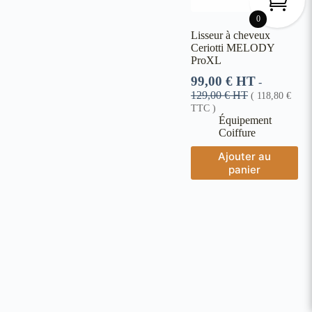
0
Lisseur à cheveux
Ceriotti MELODY
ProXL
99,00
€
HT
-
129,00
€
HT
(
118,80
€
TTC )
Équipement
Coiffure
Ajouter au
panier