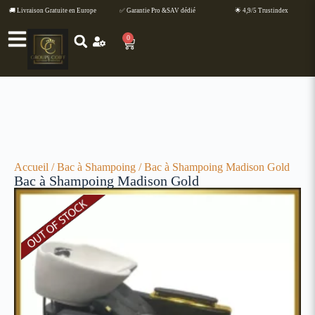
🚚 Livraison Gratuite en Europe
✅ Garantie Pro &SAV dédié
🌟 4,9/5 Trustindex
0
Accueil
/
Bac à Shampoing
/ Bac à Shampoing Madison Gold
Bac à Shampoing Madison Gold