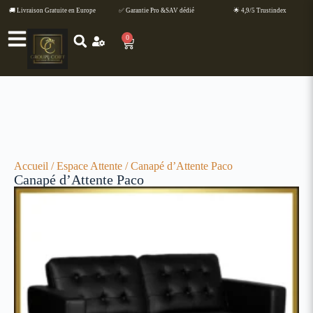
🚚 Livraison Gratuite en Europe
✅ Garantie Pro &SAV dédié
🌟 4,9/5 Trustindex
0
Accueil
/
Espace Attente
/ Canapé d’Attente Paco
Canapé d’Attente Paco