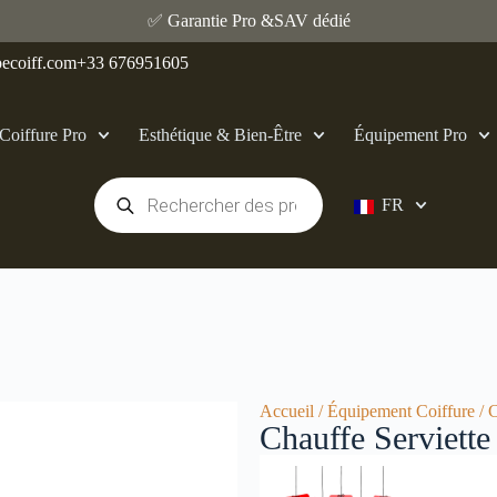
✅ Garantie Pro &SAV dédié
ecoiff.com
+33 676951605
Coiffure Pro
Esthétique & Bien‑Être
Équipement Pro
FR
Accueil
/
Équipement Coiffure
/ C
Chauffe Serviette