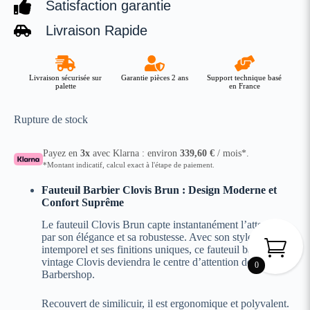
Satisfaction garantie
Livraison Rapide
Livraison sécurisée sur
Garantie pièces 2 ans
Support technique basé
palette
en France
Rupture de stock
Payez en
3x
avec Klarna : environ
339,60
€
/ mois*.
*Montant indicatif, calcul exact à l'étape de paiement.
Fauteuil Barbier Clovis Brun : Design Moderne et
Confort Suprême
Le fauteuil Clovis Brun capte instantanément l’attention
par son élégance et sa robustesse. Avec son style
intemporel et ses finitions uniques, ce fauteuil barbier
vintage Clovis deviendra le centre d’attention de votre
0
Barbershop.
Recouvert de similicuir, il est ergonomique et polyvalent.