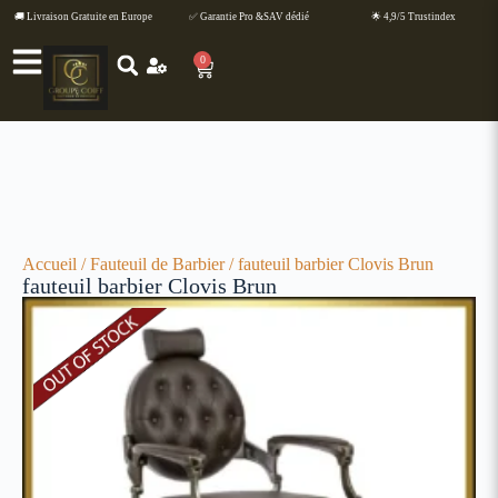
🚚 Livraison Gratuite en Europe
✅ Garantie Pro &SAV dédié
🌟 4,9/5 Trustindex
0
Accueil
/
Fauteuil de Barbier
/ fauteuil barbier Clovis Brun
fauteuil barbier Clovis Brun