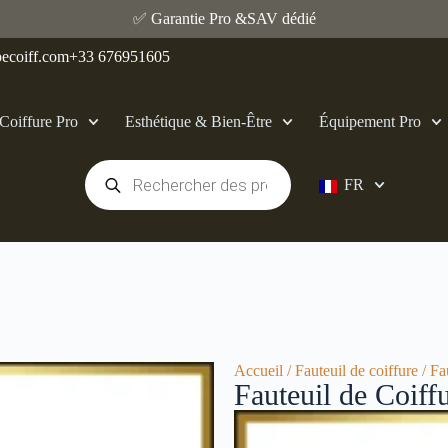
✅ Garantie Pro &SAV dédié
ecoiff.com
+33 676951605
Coiffure Pro
Esthétique & Bien‑Être
Équipement Pro
FR
Accueil
/
Fauteuil de coiffure
/ Fa
Fauteuil de Coiff