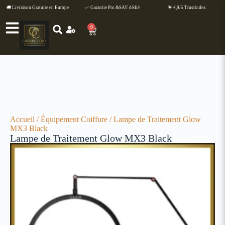
🚚 Livraison Gratuite en Europe
✅ Garantie Pro &SAV dédié
🌟 4,9/5 Trustindex
0
Accueil
/
Équipement Coiffure
/ Lampe de Traitement Glow
MX3 Black
Lampe de Traitement Glow MX3 Black