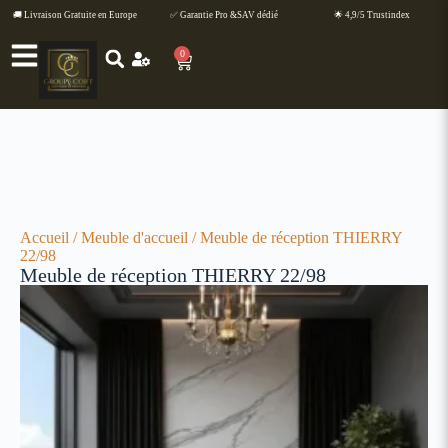
🚚 Livraison Gratuite en Europe
✅ Garantie Pro &SAV dédié
🌟 4,9/5 Trustindex
0
Accueil
/
Meuble d'accueil
/ Meuble de réception THIERRY
22/98
Meuble de réception THIERRY 22/98