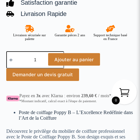
Satisfaction garantie
Livraison Rapide
Livraison sécurisée sur
Garantie pièces 2 ans
Support technique basé
palette
en France
Ajouter au panier
Demander un devis gratuit
Payez en
3x
avec Klarna : environ
239,60
€
/ mois*.
0
*Montant indicatif, calcul exact à l'étape de paiement.
Poste de coiffage Poppy B – L’Excellence Redéfinie dans
l’Art de la Coiffure
Découvrez le privilège du mobilier de coiffure professionnel
avec le Poste de Coiffage Poppy B. Son design exquis et ses