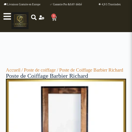
🚚 Livraison Gratuite en Europe
✅ Garantie Pro &SAV dédié
🌟 4,9/5 Trustindex
0
Accueil
/
Poste de coiffage
/ Poste de Coiffage Barbier Richard
Poste de Coiffage Barbier Richard