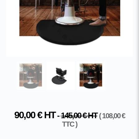
90,00
€
HT
-
145,00
€
HT
(
108,00
€
TTC )