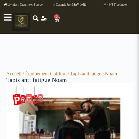
🚚 Livraison Gratuite en Europe
✅ Garantie Pro &SAV dédié
🌟 4,9/5 Trustindex
0
Accueil
/
Équipement Coiffure
/ Tapis anti fatigue Noam
Tapis anti fatigue Noam