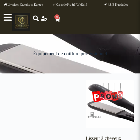
🚚 Livraison Gratuite en Europe
✅ Garantie Pro &SAV dédié
🌟 4,9/5 Trustindex
0
Équipement de coiffure professionnel
Lisseur à cheveux