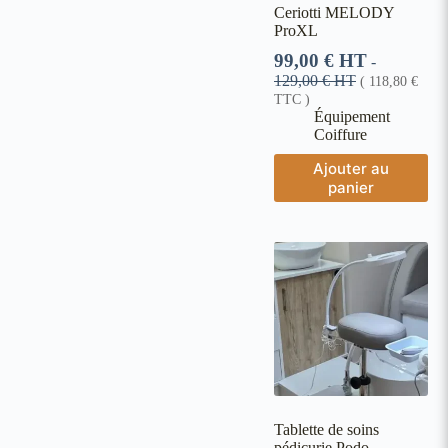
Ceriotti MELODY
ProXL
99,00
€
HT
-
129,00
€
HT
(
118,80
€
TTC )
Équipement
Coiffure
Ajouter au
panier
Tablette de soins
pédicurie Podo