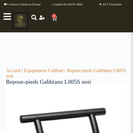
🚚 Livraison Gratuite en Europe
✅ Garantie Pro &SAV dédié
🌟 4,9/5 Trustindex
0
Accueil
/
Équipement Coiffure
/ Repose-pieds Gabbiano L005S
noir
Repose-pieds Gabbiano L005S noir