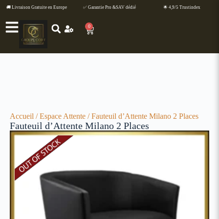
🚚 Livraison Gratuite en Europe
✅ Garantie Pro &SAV dédié
🌟 4,9/5 Trustindex
0
Accueil
/
Espace Attente
/ Fauteuil d’Attente Milano 2 Places
Fauteuil d’Attente Milano 2 Places