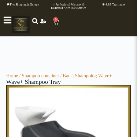
🚚 Free Shipping in Europe
✅ Professional Warranty &
🌟 4.9/5 Trustindex
Dedicated After-Sales Service
0
Home
/
Shampoo container
/ Bac à Shampoing Wave+
Wave+ Shampoo Tray