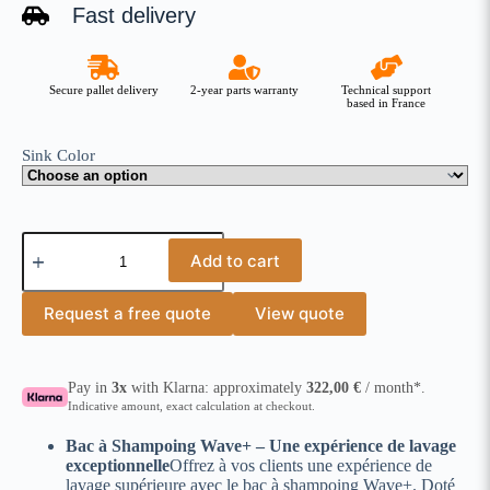
Fast delivery
Secure pallet delivery
2-year parts warranty
Technical support
based in France
Sink Color
Add to cart
Request a free quote
View quote
Pay in
3x
with Klarna: approximately
322,00
€
/ month*.
Indicative amount, exact calculation at checkout.
Bac à Shampoing Wave+ – Une expérience de lavage
exceptionnelle
Offrez à vos clients une expérience de
lavage supérieure avec le bac à shampoing Wave+. Doté