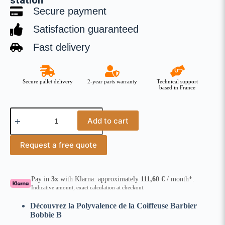
station
Secure payment
Satisfaction guaranteed
Fast delivery
Secure pallet delivery
2-year parts warranty
Technical support
based in France
Add to cart
Request a free quote
Pay in
3x
with Klarna: approximately
111,60
€
/ month*.
Indicative amount, exact calculation at checkout.
Découvrez la Polyvalence de la Coiffeuse Barbier
Bobbie B