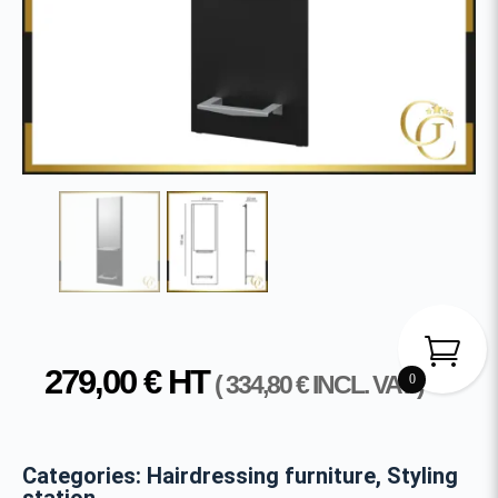
279,00
€
HT
(
334,80
€
INCL. VAT )
0
Categories:
Hairdressing furniture
,
Styling