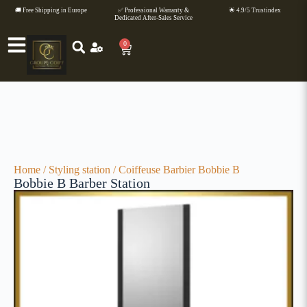
🚚 Free Shipping in Europe
✅ Professional Warranty &
🌟 4.9/5 Trustindex
Dedicated After-Sales Service
0
Home
/
Styling station
/ Coiffeuse Barbier Bobbie B
Bobbie B Barber Station