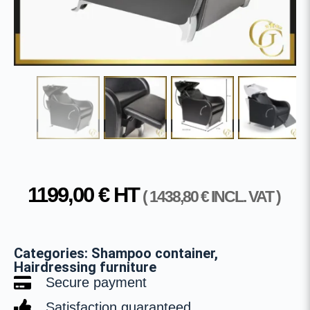
1199,00
€
HT
(
1438,80
€
INCL. VAT )
Categories:
Shampoo container
,
Hairdressing furniture
Secure payment
Satisfaction guaranteed