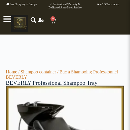
🚚 Free Shipping in Europe
✅ Professional Warranty &
🌟 4.9/5 Trustindex
Dedicated After-Sales Service
0
Home
/
Shampoo container
/ Bac à Shampoing Professionnel
BEVERLY
BEVERLY Professional Shampoo Tray