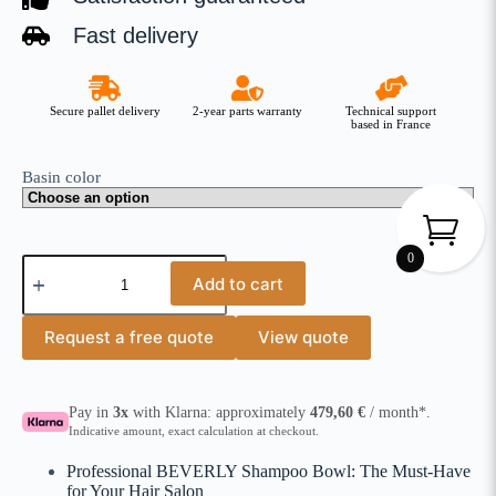
Fast delivery
Secure pallet delivery
2-year parts warranty
Technical support
based in France
Basin color
0
Add to cart
Request a free quote
View quote
Pay in
3x
with Klarna: approximately
479,60
€
/ month*.
Indicative amount, exact calculation at checkout.
Professional BEVERLY Shampoo Bowl: The Must-Have
for Your Hair Salon